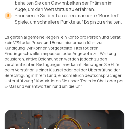
behalten Sie den Gewinnbalken der Prämien im
Auge, um den Wettstatus zu erfahren.
Priorisieren Sie bei Turnieren markierte “Boosted”
Spiele, um schnellere Punkte auf Bspin zu erhalten.
Es gelten allgemeine Regeln: ein Konto pro Person und Gerät,
kein VPN oder Proxy, und Bonusmissbrauch führt zur
Kündigung. Wir können vorgestellte Titel rotieren,
Einstiegsschwellen anpassen oder Angebote zur Wartung
pausieren, aktive Belohnungen werden jedoch zu den
veröffentlichten Bedingungen anerkannt. Benötigen Sie Hilfe
beim Verständnis einer Klausel oder bei der Überprüfung der
Berechtigung in Ihrem Land, einschließlich deutschsprachiger
Unterstützung? Kontaktieren Sie unser Team im Chat oder per
E-Mail und wir antworten rund um die Uhr.