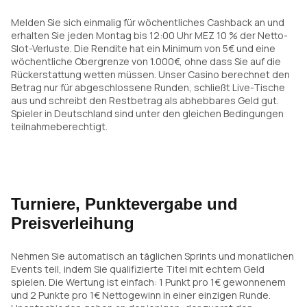
Melden Sie sich einmalig für wöchentliches Cashback an und
erhalten Sie jeden Montag bis 12:00 Uhr MEZ 10 % der Netto-
Slot-Verluste. Die Rendite hat ein Minimum von 5€ und eine
wöchentliche Obergrenze von 1.000€, ohne dass Sie auf die
Rückerstattung wetten müssen. Unser Casino berechnet den
Betrag nur für abgeschlossene Runden, schließt Live-Tische
aus und schreibt den Restbetrag als abhebbares Geld gut.
Spieler in Deutschland sind unter den gleichen Bedingungen
teilnahmeberechtigt.
Turniere, Punktevergabe und
Preisverleihung
Nehmen Sie automatisch an täglichen Sprints und monatlichen
Events teil, indem Sie qualifizierte Titel mit echtem Geld
spielen. Die Wertung ist einfach: 1 Punkt pro 1€ gewonnenem
und 2 Punkte pro 1€ Nettogewinn in einer einzigen Runde.