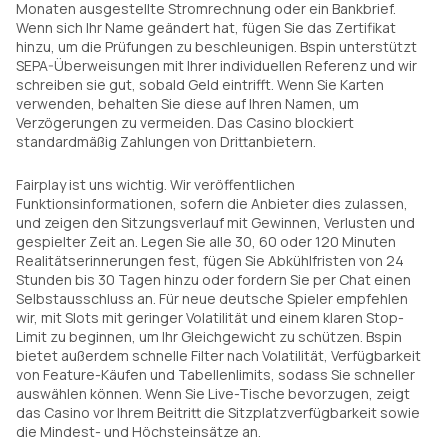
Monaten ausgestellte Stromrechnung oder ein Bankbrief.
Wenn sich Ihr Name geändert hat, fügen Sie das Zertifikat
hinzu, um die Prüfungen zu beschleunigen. Bspin unterstützt
SEPA-Überweisungen mit Ihrer individuellen Referenz und wir
schreiben sie gut, sobald Geld eintrifft. Wenn Sie Karten
verwenden, behalten Sie diese auf Ihren Namen, um
Verzögerungen zu vermeiden. Das Casino blockiert
standardmäßig Zahlungen von Drittanbietern.
Fairplay ist uns wichtig. Wir veröffentlichen
Funktionsinformationen, sofern die Anbieter dies zulassen,
und zeigen den Sitzungsverlauf mit Gewinnen, Verlusten und
gespielter Zeit an. Legen Sie alle 30, 60 oder 120 Minuten
Realitätserinnerungen fest, fügen Sie Abkühlfristen von 24
Stunden bis 30 Tagen hinzu oder fordern Sie per Chat einen
Selbstausschluss an. Für neue deutsche Spieler empfehlen
wir, mit Slots mit geringer Volatilität und einem klaren Stop-
Limit zu beginnen, um Ihr Gleichgewicht zu schützen. Bspin
bietet außerdem schnelle Filter nach Volatilität, Verfügbarkeit
von Feature-Käufen und Tabellenlimits, sodass Sie schneller
auswählen können. Wenn Sie Live-Tische bevorzugen, zeigt
das Casino vor Ihrem Beitritt die Sitzplatzverfügbarkeit sowie
die Mindest- und Höchsteinsätze an.