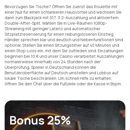
Bevorzugen Sie Tische? Öffnen Sie zuerst das Roulette mit
einer Null für einen schlankeren Hausvorteil und wechseln Sie
dann zum Blackjack mit S17, 3:2-Auszahlung und aktiviertem
Double-After-Split. Wählen Sie in Live-Räumen 1080p-
Streaming mit geringer Latenz und automatischer
Sitzplatzreservierung für einen reibungsloseren Einstieg.
Händler sprechen klar und deutlich und Nebenfunktionen sind
optional. Stellen Sie einen Sitzungstimer auf 45 Minuten und
einen Stop-Loss ein, mit dem Sie zufrieden sind. Einzahlungen
beginnen bei 10 € und unser Casino verarbeitet Auszahlungen
normalerweise innerhalb von 24 Stunden nach der
Überprüfung. Spieler in Deutschland können die
Benutzeroberfläche auf Deutsch umstellen und Lobbys auf
lokale Tische beschränken. Um schnell Hilfe zu erhalten,
öffnen Sie den Chat über die Fußzeile oder die Kasse in Bspin.
Bonus 25%