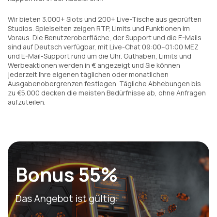
Wir bieten 3.000+ Slots und 200+ Live-Tische aus geprüften
Studios. Spielseiten zeigen RTP, Limits und Funktionen im
Voraus. Die Benutzeroberfläche, der Support und die E-Mails
sind auf Deutsch verfügbar, mit Live-Chat 09:00–01:00 MEZ
und E-Mail-Support rund um die Uhr. Guthaben, Limits und
Werbeaktionen werden in € angezeigt und Sie können
jederzeit Ihre eigenen täglichen oder monatlichen
Ausgabenobergrenzen festlegen. Tägliche Abhebungen bis
zu €5.000 decken die meisten Bedürfnisse ab, ohne Anfragen
aufzuteilen.
Bonus 55%
Das Angebot ist gültig: