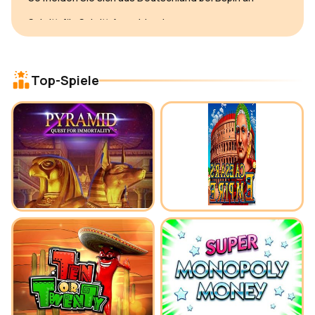
Schritt‑für‑Schritt Anmelden‑in
Entdecken Sie jede Menge Spiele: Spielautomaten,
Tische und Live-Dealer
Top-Spiele
Spielautomaten, Tische und Live-Dealer: Was Sie
heute ausprobieren sollten
Bonus: Freispiele, Cashback und Turniere
Turniere, Punktevergabe und Preisverleihung
Promo-Codes: So erhalten und verwenden Sie sie
So lösen Sie einen Code richtig ein
Mobile App: Spielen Sie auf Android, iOS und anderen
Geräten
Einrichtung in wenigen Minuten
Werden Sie VIP: Exklusive Belohnungen, die Sie noch
heute nutzen können