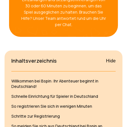
30 oder 60 Minuten zu beginnen, um das
Spiel ausgeglichen zu halten. Brauchen Sie
Hilfe? Unser Team antwortet rund um die Uhr
per Chat.
Inhaltsverzeichnis
Hide
Willkommen bei Bspin: Ihr Abenteuer beginnt in
Deutschland!
Schnelle Einrichtung für Spieler in Deutschland
So registrieren Sie sich in wenigen Minuten
Schritte zur Registrierung
So melden Sie sich aus Deutschland bei Bspin an