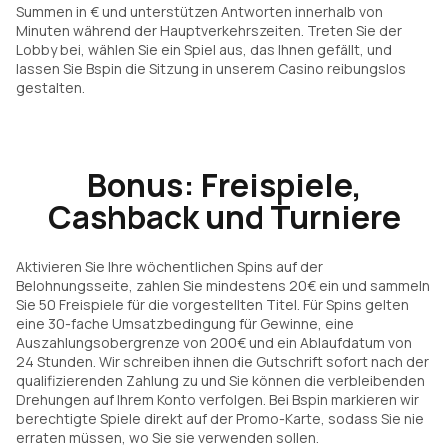
Summen in € und unterstützen Antworten innerhalb von
Minuten während der Hauptverkehrszeiten. Treten Sie der
Lobby bei, wählen Sie ein Spiel aus, das Ihnen gefällt, und
lassen Sie Bspin die Sitzung in unserem Casino reibungslos
gestalten.
Bonus: Freispiele,
Cashback und Turniere
Aktivieren Sie Ihre wöchentlichen Spins auf der
Belohnungsseite, zahlen Sie mindestens 20€ ein und sammeln
Sie 50 Freispiele für die vorgestellten Titel. Für Spins gelten
eine 30-fache Umsatzbedingung für Gewinne, eine
Auszahlungsobergrenze von 200€ und ein Ablaufdatum von
24 Stunden. Wir schreiben ihnen die Gutschrift sofort nach der
qualifizierenden Zahlung zu und Sie können die verbleibenden
Drehungen auf Ihrem Konto verfolgen. Bei Bspin markieren wir
berechtigte Spiele direkt auf der Promo-Karte, sodass Sie nie
erraten müssen, wo Sie sie verwenden sollen.