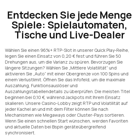
Entdecken Sie jede Menge
Spiele: Spielautomaten,
Tische und Live-Dealer
Wählen Sie einen 96%+ RTP-Slot in unserer Quick Play-Reihe,
legen Sie einen Einsatz von 0,20 € fest und führen Sie 50
Drehungen aus, um die Varianz zu spüren. Bevorzugen Sie
längere Sitzungen? Wählen Sie „Mittlere Volatilität“ und
aktivieren Sie „Auto“ mit einer Obergrenze von 100 Spins und
einem Verlustlimit. Öffnen Sie das Infofeld, um die maximale
Auszahlung, Funktionsauslöser und
Auszahlungstabellendetails zu überprüfen. Die meisten Titel
beginnen bei 0,10 €, während Jackpots mit Ihrem Einsatz
skalieren. Unsere Casino-Lobby zeigt RTP und Volatilität auf
jeder Kachel an und mit dem Filter können Sie nach
Mechanismen wie Megaways oder Cluster-Pays sortieren.
Wenn Sie einen schnellen Start wünschen, werden Favoriten
und aktuelle Daten bei Bspin geräteübergreifend
synchronisiert.